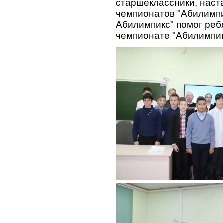
старшеклассники, наст
чемпионатов "Абилимпи
Абилимпикс" помог ребя
чемпионате "Абилимпик