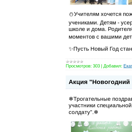
⛄Учителям хочется пож
учениками. Детям - ус
школе и дома. Родител
моментов с вашими дет
✨Пусть Новый Год стан
Просмотров:
303
|
Добавил:
Ека
Акция "Новогодний 
❄Трогательные поздрав
участники специальной
солдату".❄